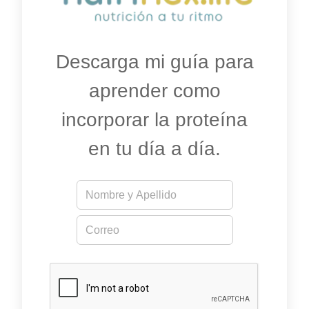
Descarga mi guía para
aprender como
incorporar la proteína
en tu día a día.
N
E
o
m
m
a
E
b
i
m
r
l
a
e
E
i
*
m
l
a
*
i
l