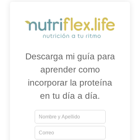
Descarga mi guía para
aprender como
incorporar la proteína
en tu día a día.
N
N
o
o
m
m
E
b
b
m
r
r