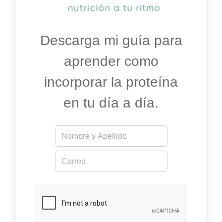
Descarga mi guía para
aprender como
incorporar la proteína
en tu día a día.
N
*
o
*
m
E
E
b
m
m
r
a
a
e
i
i
*
l
l
*