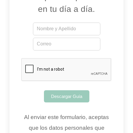
en tu día a día.
N
o
m
E
E
b
m
m
r
a
a
e
i
i
*
l
l
*
*
E
m
a
i
Descargar Guía
l
Al enviar este formulario, aceptas
que los datos personales que