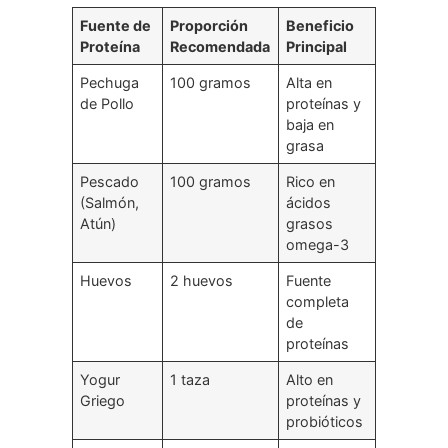
Fuente de
Proporción
Beneficio
Proteína
Recomendada
Principal
Pechuga
100 gramos
Alta en
de Pollo
proteínas y
baja en
grasa
Pescado
100 gramos
Rico en
(Salmón,
ácidos
Atún)
grasos
omega-3
Huevos
2 huevos
Fuente
completa
de
proteínas
Yogur
1 taza
Alto en
Griego
proteínas y
probióticos