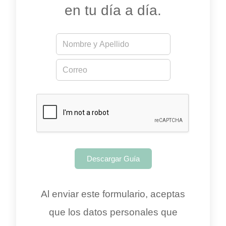
en tu día a día.
N
o
m
E
*
b
m
E
r
a
m
e
i
a
*
l
i
*
l
*
Descargar Guía
Al enviar este formulario, aceptas
que los datos personales que