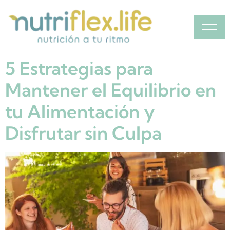
Categoría:
Blog
Your blog category
5 Estrategias para
Mantener el Equilibrio en
tu Alimentación y
Disfrutar sin Culpa