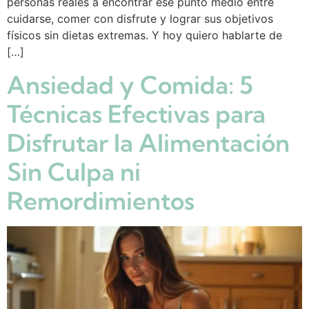
personas reales a encontrar ese punto medio entre
cuidarse, comer con disfrute y lograr sus objetivos
físicos sin dietas extremas. Y hoy quiero hablarte de
[…]
Ansiedad y Comida: 5
Técnicas Efectivas para
Disfrutar la Alimentación
Sin Culpa ni
Remordimientos